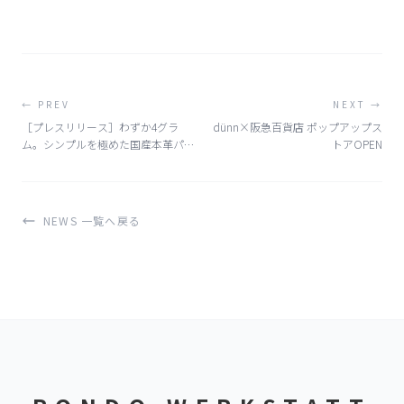
← PREV
NEXT →
［プレスリリース］わずか4グラ
dünn×阪急百貨店 ポップアップス
ム。シンプルを極めた国産本革パス
トアOPEN
ケース「dunn solo passcase」新
発売
NEWS 一覧へ戻る