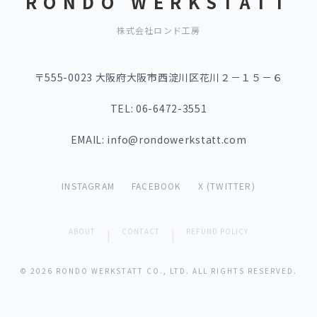
RONDO WERKSTATT
株式会社ロンド工房
〒555-0023 大阪府大阪市西淀川区花川２－１５－６
TEL: 06-6472-3551
EMAIL: info@rondowerkstatt.com
INSTAGRAM
FACEBOOK
X (TWITTER)
ABOUT
|
CONTACT
|
REFUND POLICY
© 2026 RONDO WERKSTATT CO., LTD. ALL RIGHTS RESERVED.