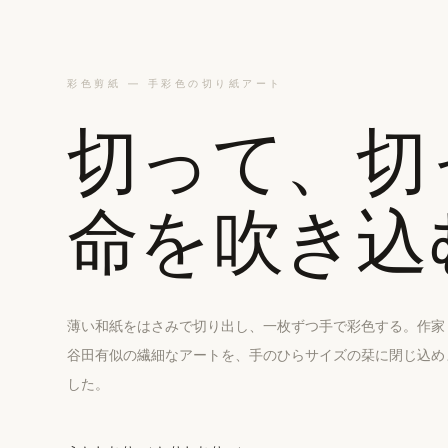
彩色剪紙 — 手彩色の切り紙アート
切って、切
命を吹き込
薄い和紙をはさみで切り出し、一枚ずつ手で彩色する。作家
谷田有似の繊細なアートを、手のひらサイズの栞に閉じ込め
した。