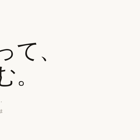
って、
む。
・
ま